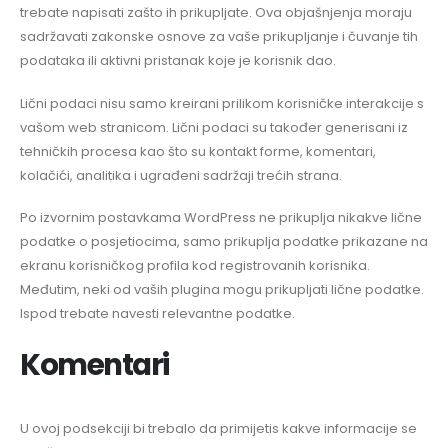
trebate napisati zašto ih prikupljate. Ova objašnjenja moraju
sadržavati zakonske osnove za vaše prikupljanje i čuvanje tih
podataka ili aktivni pristanak koje je korisnik dao.
Lični podaci nisu samo kreirani prilikom korisničke interakcije s
vašom web stranicom. Lični podaci su također generisani iz
tehničkih procesa kao što su kontakt forme, komentari,
kolačići, analitika i ugrađeni sadržaji trećih strana.
Po izvornim postavkama WordPress ne prikuplja nikakve lične
podatke o posjetiocima, samo prikuplja podatke prikazane na
ekranu korisničkog profila kod registrovanih korisnika.
Međutim, neki od vaših plugina mogu prikupljati lične podatke.
Ispod trebate navesti relevantne podatke.
Komentari
U ovoj podsekciji bi trebalo da primijetis kakve informacije se