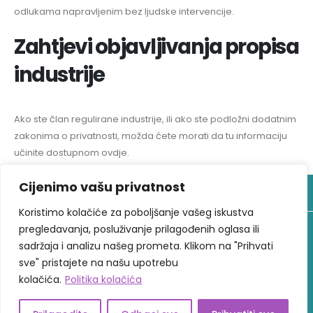
odlukama napravljenim bez ljudske intervencije.
Zahtjevi objavljivanja propisa
industrije
Ako ste član regulirane industrije, ili ako ste podložni dodatnim
zakonima o privatnosti, možda ćete morati da tu informaciju
učinite dostupnom ovdje.
Cijenimo vašu privatnost
Koristimo kolačiće za poboljšanje vašeg iskustva
pregledavanja, posluživanje prilagođenih oglasa ili
© 2025
Elan Aba Terapija
Sva prava zadržava
sadržaja i analizu našeg prometa. Klikom na "Prihvati
Web Design "CanaC"
sve" pristajete na našu upotrebu
kolačića.
Politika kolačića
Politika privatnosti