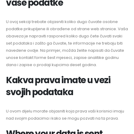
vaše podatke
U ovoj sekciji trebate objasniti koliko dugo čuvate osobne
podatke prikupljene ili obrađene od strane web stranice. Vaša
obaveza je napraviti raspored koliko dugo ćete čuvati svaki
set podataka i zašto ga čuvate, te informacije ne trebaju biti
navedene ovdje. Na primjer, možda želite napisati da čuvate
unose kontakt forme šest mjeseci, zapise analitike godinu
dana i zapise o prodaji kupcima deset godina.
Kakva prava imate u vezi
svojih podataka
U ovom dijelu morate objasniti koja prava vaši korisnici imaju
nad svojim podacima i kako se mogu pozvati na ta prava.
Where your data is sent