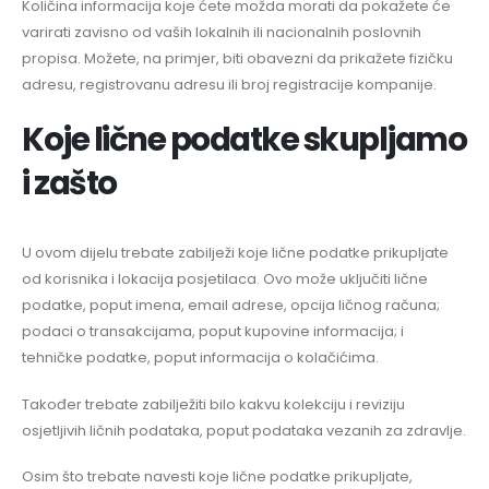
Količina informacija koje ćete možda morati da pokažete će
varirati zavisno od vaših lokalnih ili nacionalnih poslovnih
propisa. Možete, na primjer, biti obavezni da prikažete fizičku
adresu, registrovanu adresu ili broj registracije kompanije.
Koje lične podatke skupljamo
i zašto
U ovom dijelu trebate zabilježi koje lične podatke prikupljate
od korisnika i lokacija posjetilaca. Ovo može uključiti lične
podatke, poput imena, email adrese, opcija ličnog računa;
podaci o transakcijama, poput kupovine informacija; i
tehničke podatke, poput informacija o kolačićima.
Također trebate zabilježiti bilo kakvu kolekciju i reviziju
osjetljivih ličnih podataka, poput podataka vezanih za zdravlje.
Osim što trebate navesti koje lične podatke prikupljate,