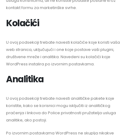
usluga korisnicima, ali ne koristite podatke poslane kroz
kontakt formu za marketinške svrhe.
Kolačići
U ovoj podsekciji trebate navesti kolačiće koje koristi vaša
web stranica, uključujući i one koje postave vaši plugini,
društvene mreže i analitika. Navedeni su kolačići koje
WordPress instalira po izvornim postavkama.
Analitika
U ovoj podsekciji trebate navesti analitičke pakete koje
koristite, kako se korisnici mogu isključiti iz analitičkog
praćenja i linkova do Police privatnosti pružatelja usluga
analitike, ako postoji.
Po izvornim postavkama WordPress ne skuplja nikakve