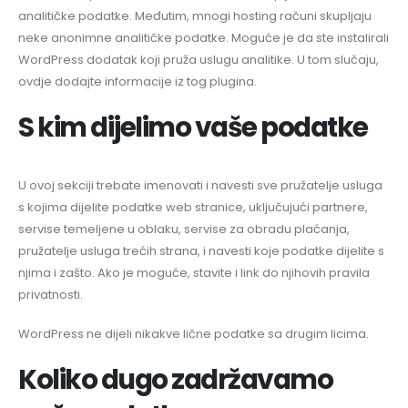
analitičke podatke. Međutim, mnogi hosting računi skupljaju
neke anonimne analitičke podatke. Moguće je da ste instalirali
WordPress dodatak koji pruža uslugu analitike. U tom slučaju,
ovdje dodajte informacije iz tog plugina.
S kim dijelimo vaše podatke
U ovoj sekciji trebate imenovati i navesti sve pružatelje usluga
s kojima dijelite podatke web stranice, uključujući partnere,
servise temeljene u oblaku, servise za obradu plaćanja,
pružatelje usluga trećih strana, i navesti koje podatke dijelite s
njima i zašto. Ako je moguće, stavite i link do njihovih pravila
privatnosti.
WordPress ne dijeli nikakve lične podatke sa drugim licima.
Koliko dugo zadržavamo